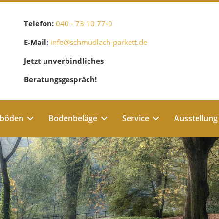
Telefon:
040 - 73 10 77-0
E-Mail:
info@schmudlach-parkett.de
Jetzt unverbindliches
Beratungsgespräch!
ßböden
Bodenbeläge
Service
Ausstellung