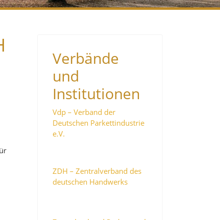
H
Verbände
und
Institutionen
Vdp – Verband der
Deutschen Parkettindustrie
e.V.
ür
ZDH – Zentralverband des
deutschen Handwerks